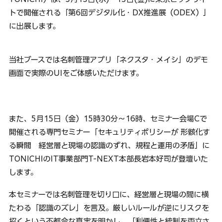
トで開催される「第6回デジタル化・DX推進展（ODEX）」
に出展します。
当社ブースでは名刺管理アプリ「ネクスタ・メイシ」のデモ
画面で実際のUIをご体感いただけます。
また、5月15日（金）15時30分～16時、セミナー会場Cで
開催される専門セミナー「セキュリティポリシーが 形骸化す
る瞬間　経営層と現場の認識のずれ、規程と運⽤の⽭盾」に
TONICHIのIT事業部門T-NEXT本部長岩本好司が登壇いた
します。
本セミナーでは名刺管理を切り口に、経営層と現場の間に横
たわる「認識のズレ」を言及。厳しいルールが逆にリスクを
招くという不都合な真実を明かし、「利便性と統制を両立さ