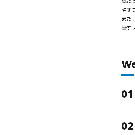
私た
やす
また
築で
W
01
02