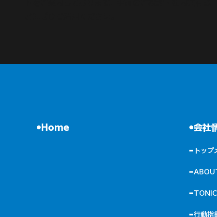
トをご案内しております。事前のご検討・社内共有な
どにぜひご活用ください。
Home
会社
トップ
TONI
行動指