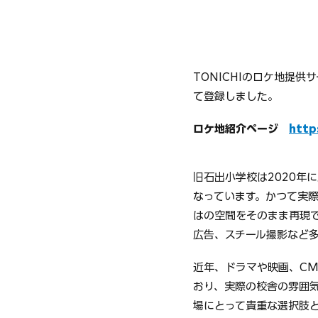
TONICHIのロケ地提
て登録しました。
ロケ地紹介ページ　
http
旧石出小学校は2020年
なっています。かつて実
はの空間をそのまま再現
広告、スチール撮影など
近年、ドラマや映画、C
おり、実際の校舎の雰囲
場にとって貴重な選択肢