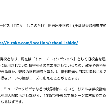
供サービス「Tロケ」はこのたび「旧石出小学校」(千葉県香取郡東庄
s://t-roke.com/location/school-ishide/
に廃校となり、現在は「トゥーノーイシデショウ」として旧校舎を
際に使用されていた校舎をそのまま生かしているため、教室や理科
できるほか、現役の学校施設と異なり、撮影用途や日程に柔軟に対
多様なシーンの撮影ニーズに応えることができます。
M、ミュージックビデオなどの映像制作において、リアルな学校設備
気を最大限に活かしながら、1施設で多彩な学校シーンに対応でき
となるはずです。