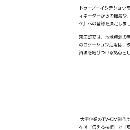
トゥーノーイシデショウ
ィネーターからの推薦や
ケ」への登録を決定しま
東庄町では、地域資源の
のロケーション活用は、
資源を結びつける拠点と
 大手企業のTV-CM制作や、ロカルノ国際映画祭ノミネートの短編映画など、多様なプロジェクトをプロデュース。現
在は「伝える技術」と「