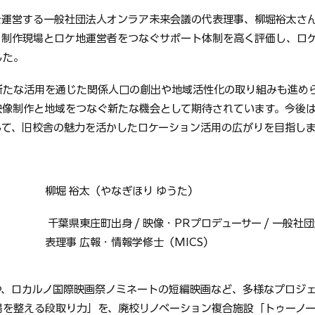
を運営する一般社団法人オンラア未来会議の代表理事、柳堀裕太さ
、制作現場とロケ地運営者をつなぐサポート体制を高く評価し、ロ
した。
新たな活用を通じた関係人口の創出や地域活性化の取り組みも進め
映像制作と地域をつなぐ新たな機会として期待されています。今後
して、旧校舎の魅力を活かしたロケーション活用の広がりを目指し
柳堀 裕太（やなぎほり ゆうた）
 千葉県東庄町出身 / 映像・PRプロデューサー / 一般社団法人オンラア未来会議 代
表理事 広報・情報学修士（MICS） 
場を整える段取り力」を、廃校リノベーション複合施設「トゥーノ