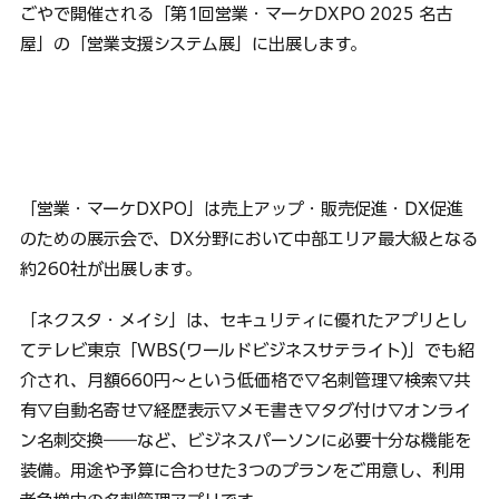
ごやで開催される「第1回営業・マーケDXPO 2025 名古
屋」の「営業支援システム展」に出展します。
「営業・マーケDXPO」は売上アップ・販売促進・DX促進
のための展示会で、DX分野において中部エリア最大級となる
約260社が出展します。
「ネクスタ・メイシ」は、セキュリティに優れたアプリとし
てテレビ東京「WBS(ワールドビジネスサテライト)」でも紹
介され、月額660円～という低価格で▽名刺管理▽検索▽共
有▽自動名寄せ▽経歴表示▽メモ書き▽タグ付け▽オンライ
ン名刺交換――など、ビジネスパーソンに必要十分な機能を
装備。用途や予算に合わせた3つのプランをご用意し、利用