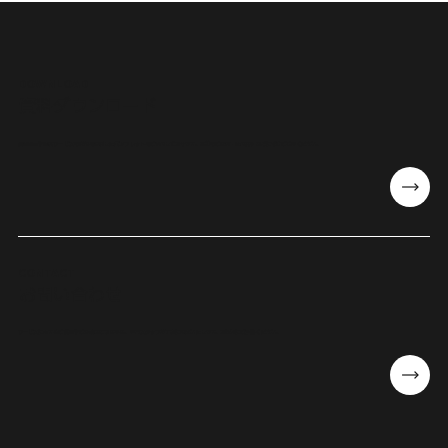
DOWNLOAD
​資料ダウンロード
会社概要や提供サービスの詳細を掲載したパンフレットをご案内しております。事前のご検討・社内共有などにぜひご活用ください。
CONTACT
お問い合わせ
サービスに関するご質問やご相談はこちらから。専門スタッフが丁寧に対応いたします。お気軽にご連絡ください。